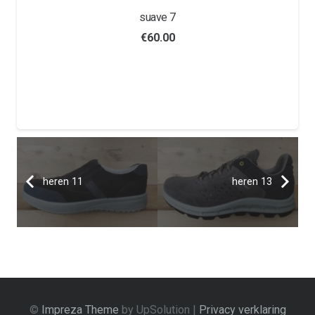
suave 7
€
60.00
heren 11
heren 13
©
Impreza Theme
by UpSolution |
Privacy verklaring