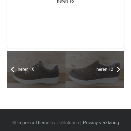
heren 16
heren 10
heren 12
©
Impreza Theme
by UpSolution |
Privacy verklaring