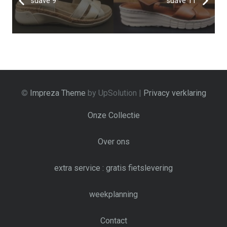
suave 9
suave 11
©
Impreza Theme
by UpSolution |
Privacy verklaring
Onze Collectie
Over ons
extra service : gratis fietslevering
weekplanning
Contact