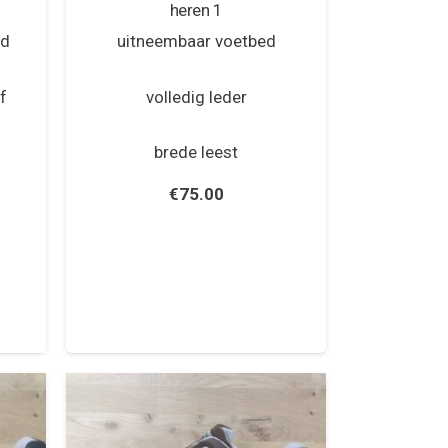
heren 1
ed
uitneembaar voetbed
f
volledig leder
brede leest
€
75.00