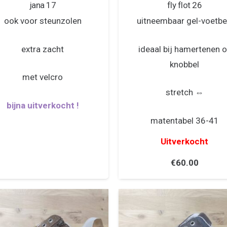
jana 17
fly flot 26
ook voor steunzolen
uitneembaar gel-voetb
extra zacht
ideaal bij hamertenen o
knobbel
met velcro
stretch ⇔
bijna uitverkocht !
matentabel 36-41
Uitverkocht
€
60.00